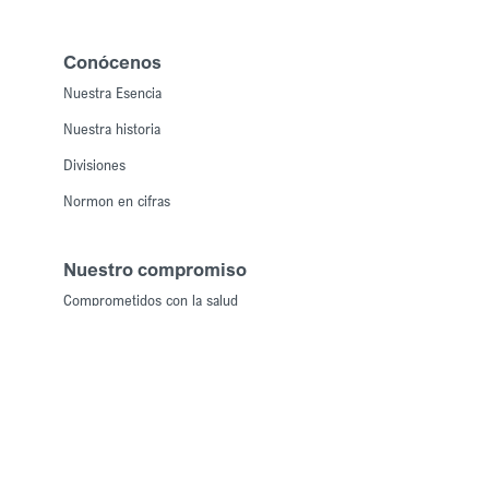
Conócenos
Nuestra Esencia
Nuestra historia
Divisiones
Normon en cifras
Nuestro compromiso
Comprometidos con la salud
Comprometidos con las personas
Comprometidos con la calidad
Comprometidos con el medioambiente
Comprometidos con la ética y la transparencia