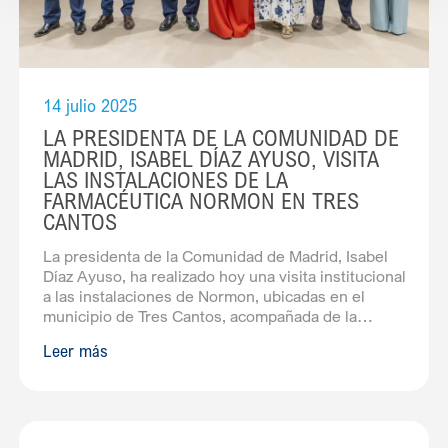
14 julio 2025
LA PRESIDENTA DE LA COMUNIDAD DE
MADRID, ISABEL DÍAZ AYUSO, VISITA
LAS INSTALACIONES DE LA
FARMACÉUTICA NORMON EN TRES
CANTOS
La presidenta de la Comunidad de Madrid, Isabel
Díaz Ayuso, ha realizado hoy una visita institucional
a las instalaciones de Normon, ubicadas en el
municipio de Tres Cantos, acompañada de la
consejera de Sanidad, Fátima Matute Teresa, y el
Leer más
alcalde del Ayuntamiento de Tres Cantos, Jesús
Moreno García. Junto a Jesús Govantes Esteso,
presidente de Normon, Jesús Govantes García,
director general de la compañía, y Gonzalo
Fernández Govantes, subdirector de la misma, han