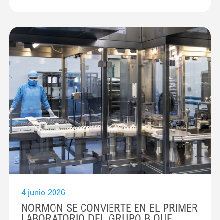
(dos o más veces al día). Esta carencia en la higiene
se agrava en función del género. Y es que el
cepillado insuficiente (una vez al día o menos) es
más frecuente en hombres (29,5%) que en mujeres
(16,9%). En la misma línea, los productos de
enjuague bucal están presentes […]
4 junio 2026
NORMON SE CONVIERTE EN EL PRIMER
LABORATORIO DEL GRUPO B QUE