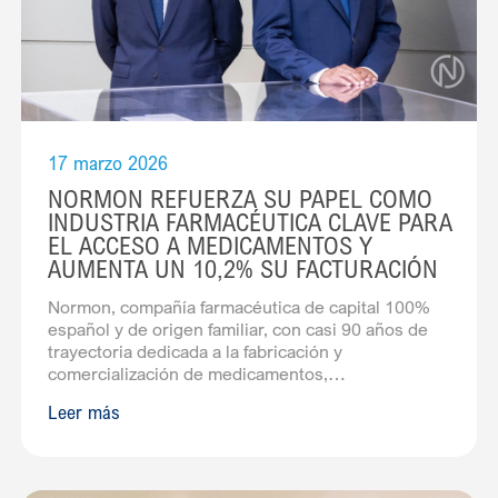
17 marzo 2026
NORMON REFUERZA SU PAPEL COMO
INDUSTRIA FARMACÉUTICA CLAVE PARA
EL ACCESO A MEDICAMENTOS Y
AUMENTA UN 10,2% SU FACTURACIÓN
Normon, compañía farmacéutica de capital 100%
español y de origen familiar, con casi 90 años de
trayectoria dedicada a la fabricación y
comercialización de medicamentos,
continúa reforzando su contribución al sistema
Leer más
sanitario y al acceso a tratamientos de calidad. En
2025, la compañía ha cerrado el ejercicio con una
facturación superior a 506 millones de euros, lo que
supone un incremento del 10,2% respecto a 2024,