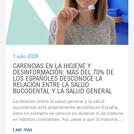
1 julio 2026
CARENCIAS EN LA HIGIENE Y
DESINFORMACIÓN: MÁS DEL 70% DE
LOS ESPAÑOLES DESCONOCE LA
RELACIÓN ENTRE LA SALUD
BUCODENTAL Y LA SALUD GENERAL
La relación entre la salud general y la salud
bucodental está ampliamente asumida en España,
pero no siempre se conoce su alcance ni se traduce
en hábitos constantes. Así, pese a que la mayoría de
la población se cepilla los dientes cotidianamente, 1
Leer más
de cada 5 no alcanza la frecuencia recomendada