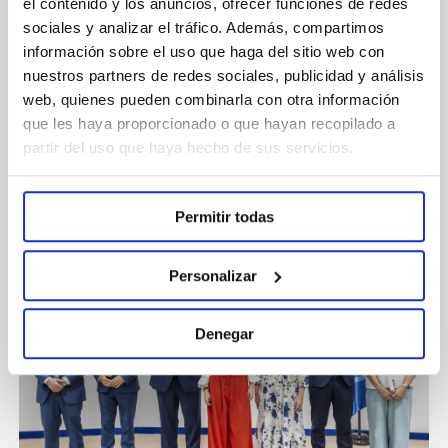
el contenido y los anuncios, ofrecer funciones de redes
BUCODENTAL
sociales y analizar el tráfico. Además, compartimos
información sobre el uso que haga del sitio web con
Normon, empresa familiar referente en el sector
farmacéutico español, y Curasept, marca italiana
nuestros partners de redes sociales, publicidad y análisis
líder en innovación en salud bucodental, han
web, quienes pueden combinarla con otra información
firmado un acuerdo de colaboración para el
que les haya proporcionado o que hayan recopilado a
desarrollo, distribución y comercialización conjunta
Leer más
partir del uso que haya hecho de sus servicios.
de una innovadora línea de productos de cuidado
oral para su venta en farmacias y recomendación en
clínicas odontológicas. Este acuerdo, que
constituye el primero de Curasept en España, y en
Permitir todas
el que se otorga a Normon la distribución exclusiva
de sus productos, permitirá combinar la amplia
experiencia en la fabricación de productos
Personalizar
farmacéuticos y el talento de la red de distribución
de Normon en España, con la innovación […]
Denegar