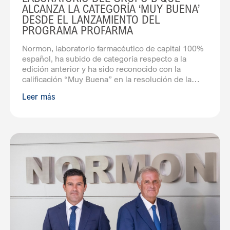
ALCANZA LA CATEGORÍA ‘MUY BUENA’
DESDE EL LANZAMIENTO DEL
PROGRAMA PROFARMA
Normon, laboratorio farmacéutico de capital 100%
español, ha subido de categoría respecto a la
edición anterior y ha sido reconocido con la
calificación “Muy Buena” en la resolución de la
convocatoria 2025 del Programa Profarma. Como
Leer más
novedad, esta edición evalúa a las empresas no solo
por su capacidad industrial, económica y de I+D+i,
sino también por su potencial para garantizar la
autonomía estratégica, la sostenibilidad y la
responsabilidad social y medioambiental. Normon,
como laboratorio con planta de fabricación en
España y con actividad en I+D+i, ha sido el único de
la categoría B en alcanzar esta clasificación por
primera vez a lo […]