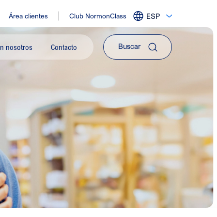
Área clientes
Club NormonClass
ESP
Expandir
menu
de
on nosotros
Contacto
idiomas