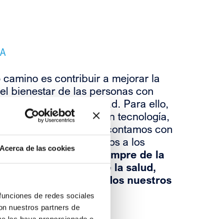
A
 camino es contribuir a mejorar la
 el bienestar de las personas con
os y servicios de calidad. Para ello,
timos constantemente en tecnología,
mos la sostenibilidad, contamos con
r talento y nos adaptamos a los
Acerca de las cookies
s.
Así aseguramos, siempre de la
 los profesionales de la salud,
entos accesibles a todos nuestros
tes.
 funciones de redes sociales
con nuestros partners de
ue les haya proporcionado o