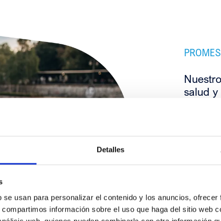
PROMES
Nuestro
salud y
product
reinver
fomenta
el mejo
Detalles
cambio
mano de
tratami
s
pacien
b se usan para personalizar el contenido y los anuncios, ofrecer
s, compartimos información sobre el uso que haga del sitio web 
 análisis web, quienes pueden combinarla con otra información q