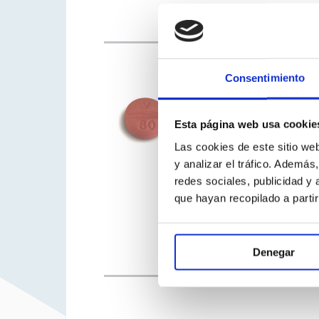
Consentimiento
80 mg 28 comprimidos recubie
Esta página web usa cookie
EFG
Las cookies de este sitio we
y analizar el tráfico. Ademá
redes sociales, publicidad y
que hayan recopilado a parti
Denegar