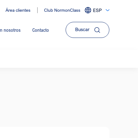
Área clientes
Club NormonClass
ESP
Expandir
menu
de
on nosotros
Contacto
idiomas