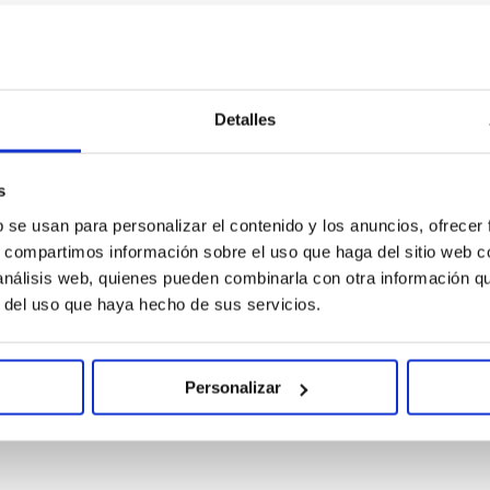
Detalles
rtos con película
662123.3
s
b se usan para personalizar el contenido y los anuncios, ofrecer
s, compartimos información sobre el uso que haga del sitio web 
 análisis web, quienes pueden combinarla con otra información q
r del uso que haya hecho de sus servicios.
Personalizar