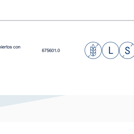
iertos con
675601.0