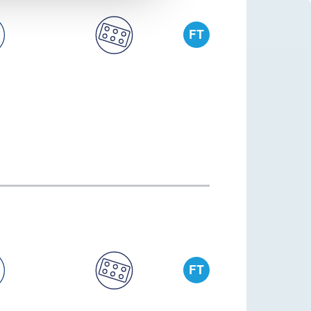
FT
FT