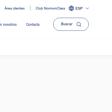
Área clientes
Club NormonClass
ESP
Expandir
menu
de
on nosotros
Contacto
idiomas