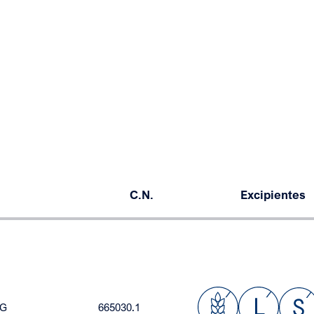
C.N.
Excipientes
FG
665030.1