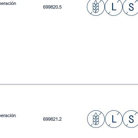
beración
699820.5
beración
699821.2