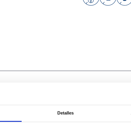
EFG
665031.8
Detalles