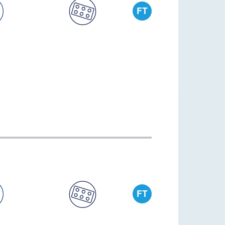
FT
FT