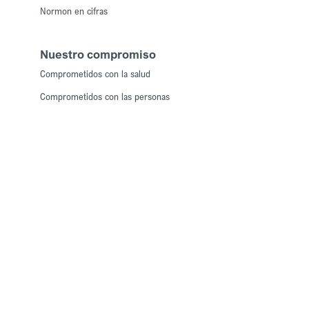
Normon en cifras
Nuestro compromiso
Comprometidos con la salud
Comprometidos con las personas
Comprometidos con la calidad
Comprometidos con el medioambiente
Comprometidos con la ética y la transparencia
Productos
Medicamentos con receta
Medicamentos sin receta
Noticias y prensa