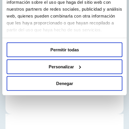
información sobre el uso que haga del sitio web con
nuestros partners de redes sociales, publicidad y análisis
web, quienes pueden combinarla con otra información
que les haya proporcionado o que hayan recopilado a
partir del uso que haya hecho de sus servicios.
Losartan NORMON
Permitir todas
Losartan
Personalizar
Denegar