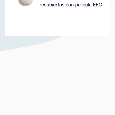
6
recubiertos con película EFG