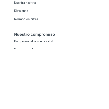
Nuestra historia
Divisiones
Normon en cifras
Nuestro compromiso
Comprometidos con la salud
Comprometidos con las personas
Comprometidos con la calidad
Comprometidos con el medioambiente
Comprometidos con la ética y la transparencia
Productos
Medicamentos con receta
Medicamentos sin receta