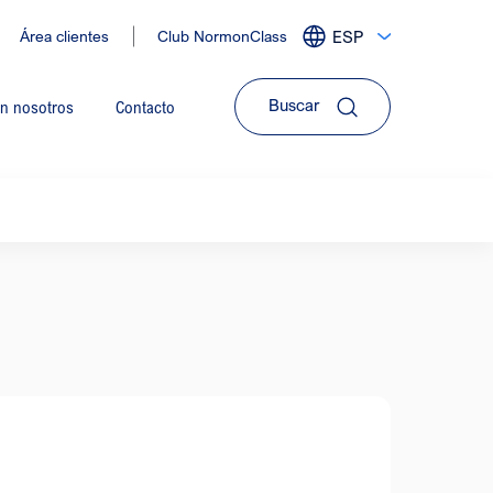
Área clientes
Club NormonClass
ESP
Expandir
menu
de
on nosotros
Contacto
idiomas