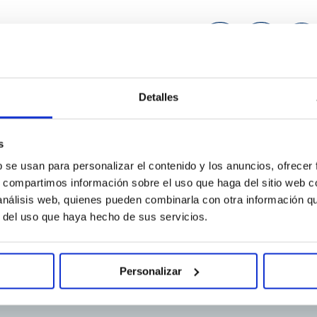
FG
697028.7
Detalles
s
b se usan para personalizar el contenido y los anuncios, ofrecer
s, compartimos información sobre el uso que haga del sitio web 
 análisis web, quienes pueden combinarla con otra información q
r del uso que haya hecho de sus servicios.
EFG
694051.8
Personalizar