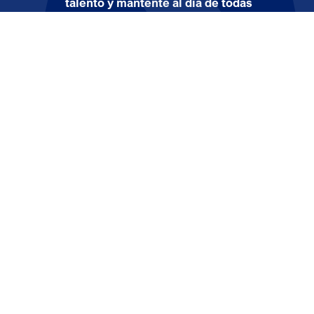
talento y mantente al día de todas
nuestras oportunidades de empleo
Noticias y
Nuestro compromiso
Productos
prensa
omprometidos con la salud
Medicamentos con
receta
omprometidos con las personas
Medicamentos sin
omprometidos con la calidad
receta
omprometidos con el
edioambiente
omprometidos con la ética y la
ransparencia