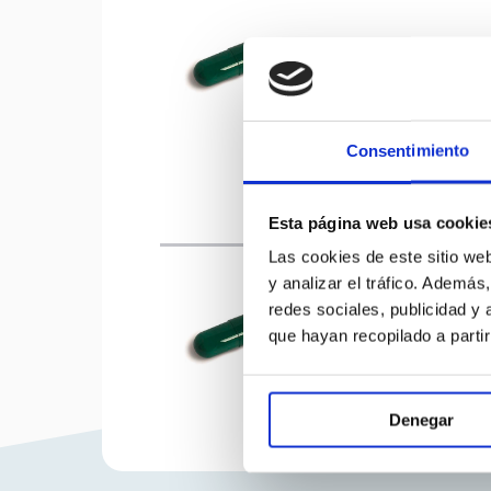
100 mg 7 cápsulas duras E
Consentimiento
Esta página web usa cookie
Las cookies de este sitio we
y analizar el tráfico. Ademá
redes sociales, publicidad y
que hayan recopilado a parti
100 mg 14 cápsulas duras 
Denegar