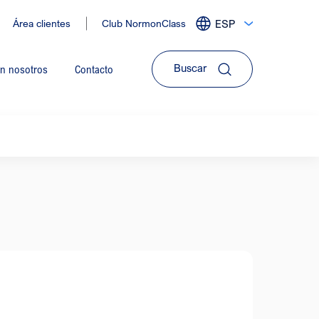
Área clientes
Club NormonClass
ESP
Expandir
menu
de
on nosotros
Contacto
idiomas