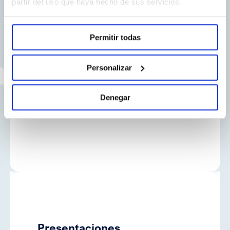
partir del uso que haya hecho de sus servicios.
Abiraterona
Permitir todas
NORMON
Personalizar
Abiraterona
Denegar
Presentaciones