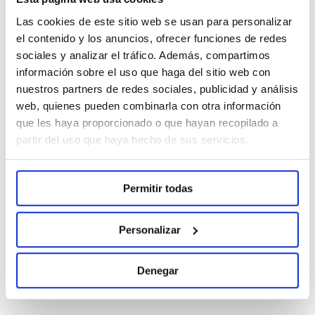
Las cookies de este sitio web se usan para personalizar
Conócenos
el contenido y los anuncios, ofrecer funciones de redes
sociales y analizar el tráfico. Además, compartimos
Nuestra Esencia
información sobre el uso que haga del sitio web con
Nuestra historia
nuestros partners de redes sociales, publicidad y análisis
Divisiones
web, quienes pueden combinarla con otra información
que les haya proporcionado o que hayan recopilado a
Normon en cifras
partir del uso que haya hecho de sus servicios.
Nuestro compromiso
Permitir todas
Comprometidos con la salud
Comprometidos con las personas
Personalizar
Comprometidos con la calidad
Comprometidos con el medioambiente
Denegar
Comprometidos con la ética y la transparencia