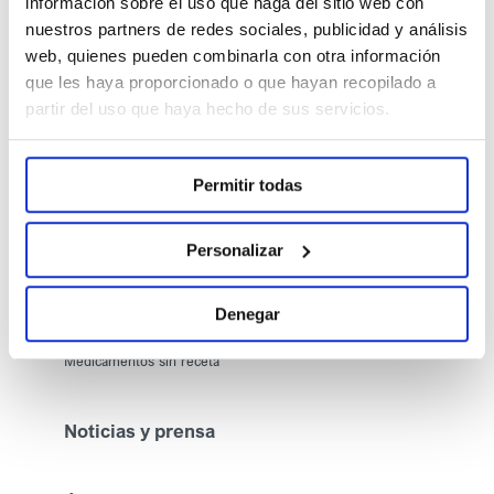
información sobre el uso que haga del sitio web con
nuestros partners de redes sociales, publicidad y análisis
Nuestro compromiso
web, quienes pueden combinarla con otra información
Comprometidos con la salud
que les haya proporcionado o que hayan recopilado a
partir del uso que haya hecho de sus servicios.
Comprometidos con las personas
Comprometidos con la calidad
Permitir todas
Comprometidos con el medioambiente
Comprometidos con la ética y la transparencia
Personalizar
Productos
Denegar
Medicamentos con receta
Medicamentos sin receta
Noticias y prensa