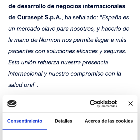
de desarrollo de negocios internacionales
de Curasept S.p.A.
, ha señalado: “
España es
un mercado clave para nosotros, y hacerlo de
la mano de Normon nos permite llegar a más
pacientes con soluciones eficaces y seguras.
Esta unión refuerza nuestra presencia
internacional y nuestro compromiso con la
salud oral
”.
Los nuevos lanzamientos, que suponen un
completo abordaje del tratamiento bucal y ya
Consentimiento
Detalles
Acerca de las cookies
están disponibles en farmacias, incluyen una