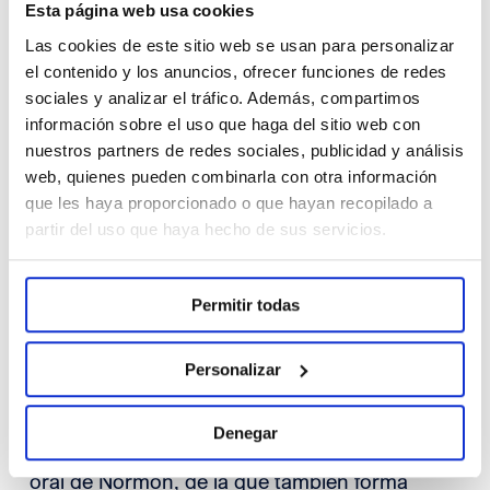
completa gama de productos con
Esta página web usa cookies
clorhexidina,
Bucomed Pro Clorhexidina by
Las cookies de este sitio web se usan para personalizar
el contenido y los anuncios, ofrecer funciones de redes
Curasept
, formulados con
tecnología ADS®
sociales y analizar el tráfico. Además, compartimos
(Anti Discoloration System), diseñada,
información sobre el uso que haga del sitio web con
nuestros partners de redes sociales, publicidad y análisis
desarrollada y patentada por la empresa
web, quienes pueden combinarla con otra información
italiana en 2002 para prevenir la tinción
que les haya proporcionado o que hayan recopilado a
partir del uso que haya hecho de sus servicios.
dental, el efecto secundario más común de la
clorhexidina.
Permitir todas
Con la incorporación de Bucomed Pro
Personalizar
Clorhexidina by Curasept ampliamos la línea
Denegar
de recomendación profesional para el cuidado
oral de Normon, de la que también forma