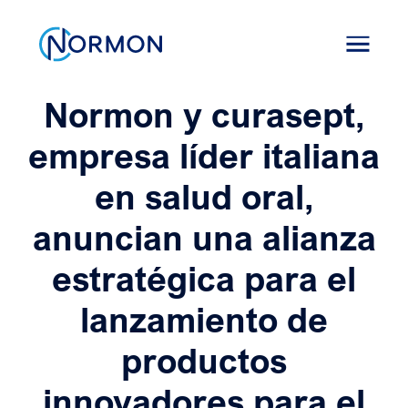
Skip
to
content
Normon y curasept,
empresa líder italiana
en salud oral,
anuncian una alianza
estratégica para el
lanzamiento de
productos
innovadores para el